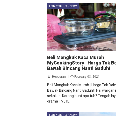
FOR YOU TO KNOW
Beli Mangkuk Kaca Murah
MyCookingStory | Harga Tak B
Bawak Bincang Nanti Gaduh!
Heeburan
February 03, 2021
Beli Mangkuk Kaca Murah | Harga Tak Bol
Bawak Bincang Nanti Gaduh! | Hai wargan
sekalian. Korang buat apa tuh? Tengah la
drama TV3 k...
FOR YOU TO KNOW