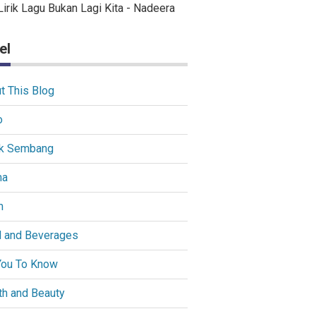
Lirik Lagu Bukan Lagi Kita - Nadeera
el
t This Blog
o
k Sembang
ma
m
 and Beverages
You To Know
th and Beauty