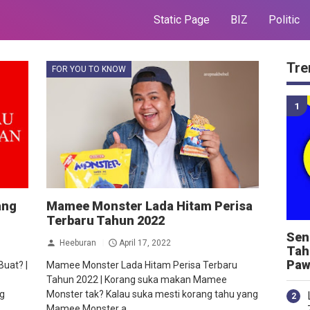
Static Page
BIZ
Politic
Tre
FOR YOU TO KNOW
ang
Mamee Monster Lada Hitam Perisa
Terbaru Tahun 2022
Sen
Heeburan
April 17, 2022
Tah
Paw
Buat? |
Mamee Monster Lada Hitam Perisa Terbaru
Tahun 2022 | Korang suka makan Mamee
ng
Monster tak? Kalau suka mesti korang tahu yang
Mamee Monster a...