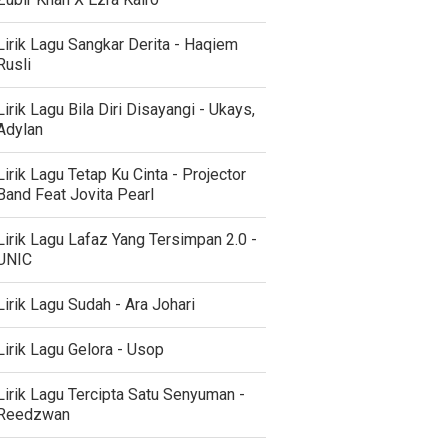
Lirik Lagu Sangkar Derita - Haqiem
Rusli
Lirik Lagu Bila Diri Disayangi - Ukays,
Adylan
Lirik Lagu Tetap Ku Cinta - Projector
Band Feat Jovita Pearl
Lirik Lagu Lafaz Yang Tersimpan 2.0 -
UNIC
Lirik Lagu Sudah - Ara Johari
Lirik Lagu Gelora - Usop
Lirik Lagu Tercipta Satu Senyuman -
Reedzwan