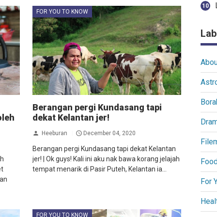
FOR YOU TO KNOW
Lab
Abou
Astr
Bora
Berangan pergi Kundasang tapi
oleh
dekat Kelantan jer!
Dra
Heeburan
December 04, 2020
File
Berangan pergi Kundasang tapi dekat Kelantan
eh
jer! | Ok guys! Kali ini aku nak bawa korang jelajah
Food
et
tempat menarik di Pasir Puteh, Kelantan ia...
yan
For 
Heal
FOR YOU TO KNOW