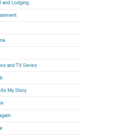
l and Lodging
tainment
ma
es and TV Series
ik
ife My Story
ix
agam
e