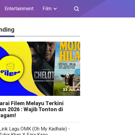
Entertainment
Film
nding
arai Filem Melayu Terkini
un 2026 : Wajib Tonton di
agam!
Lirik Lagu OMK (Oh My Kadhale) -
Zubir Khan X Ezra Kairo