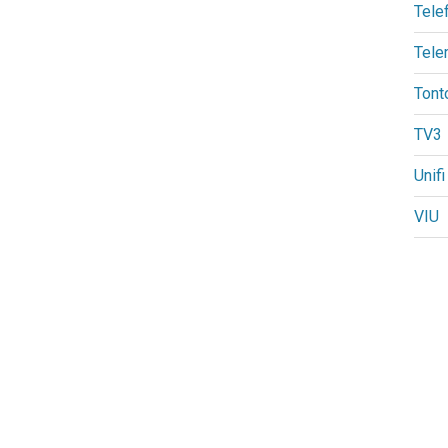
Tele
Tele
Tont
TV3
Unifi
VIU