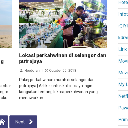
Hote
Info
iQIYI
kdra
Lirik
Lokasi perkahwinan di selangor dan
Movi
ng
putrajaya
Heeburan
October 05, 2018
Muz
Pakej perkahwinan murah di selangor dan
My L
Gambar
putrajaya | Artikel untuk kali ini saya ingin
engar
kongsikan tentang lokasi perkahwinan yang
Netfl
 aku
menawarkan ...
Paw
Prim
Next