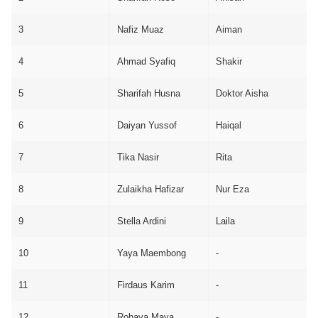
3
Nafiz Muaz
Aiman
4
Ahmad Syafiq
Shakir
5
Sharifah Husna
Doktor Aisha
6
Daiyan Yussof
Haiqal
7
Tika Nasir
Rita
8
Zulaikha Hafizar
Nur Eza
9
Stella Ardini
Laila
10
Yaya Maembong
-
11
Firdaus Karim
-
12
Rohaya Maya
-