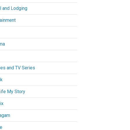
l and Lodging
tainment
ma
es and TV Series
ik
ife My Story
ix
agam
e