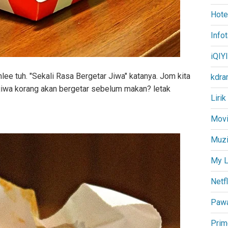
Hote
Info
iQIYI
ee tuh. "Sekali Rasa Bergetar Jiwa" katanya. Jom kita
kdra
jiwa korang akan bergetar sebelum makan? letak
Lirik
Movi
Muz
My L
Netfl
Paw
Prim