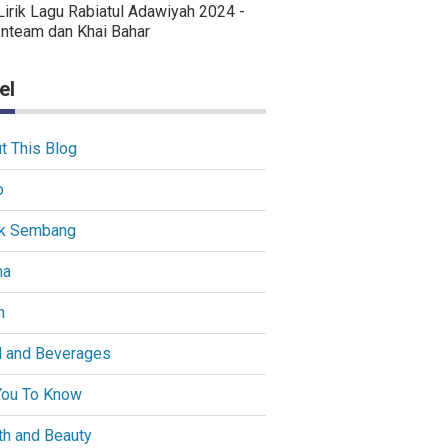
Lirik Lagu Rabiatul Adawiyah 2024 -
Inteam dan Khai Bahar
el
t This Blog
o
k Sembang
ma
m
 and Beverages
You To Know
th and Beauty