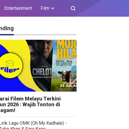
Entertainment
Film
nding
arai Filem Melayu Terkini
un 2026 : Wajib Tonton di
agam!
Lirik Lagu OMK (Oh My Kadhale) -
Zubir Khan X Ezra Kairo