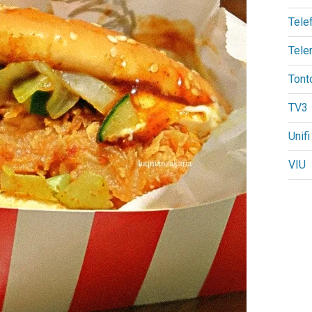
Tele
Tele
Tont
TV3
Unifi
VIU