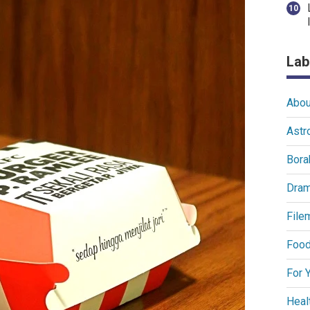
Lab
Abou
Astr
Bora
Dra
File
Food
For 
Heal