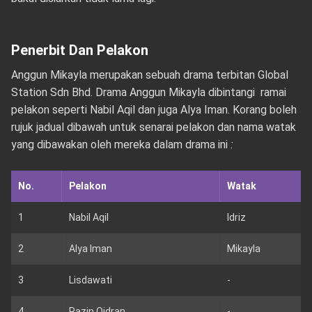
Penerbit Dan Pelakon
Anggun Mikayla merupakan sebuah drama terbitan Global
Station Sdn Bhd. Drama Anggun Mikayla dibintangi ramai
pelakon seperti Nabil Aqil dan juga Alya Iman. Korang boleh
rujuk jadual dibawah untuk senarai pelakon dan nama watak
yang dibawakan oleh mereka dalam drama ini
:
No.
Pelakon
Watak
1
Nabil Aqil
Idriz
2
Alya Iman
Mikayla
3
Lisdawati
-
4
Razin Qidran
-