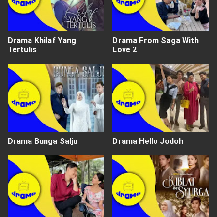
Drama Khilaf Yang
Drama From Saga With
Tertulis
Love 2
Drama Bunga Salju
Drama Hello Jodoh