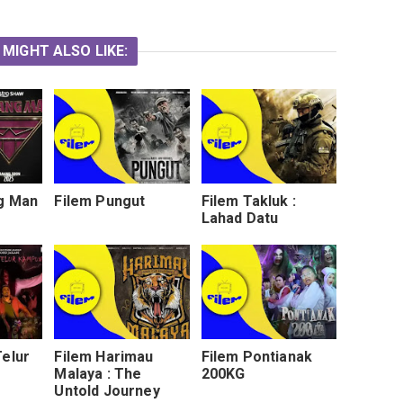
 MIGHT ALSO LIKE:
g Man
Filem Pungut
Filem Takluk :
Lahad Datu
Telur
Filem Harimau
Filem Pontianak
Malaya : The
200KG
Untold Journey