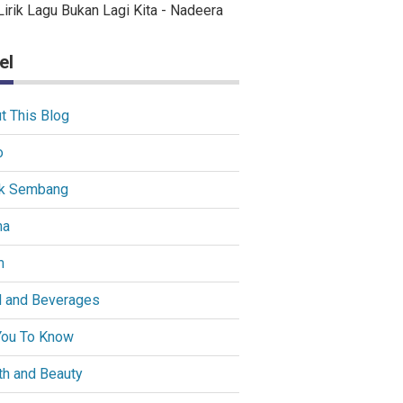
Lirik Lagu Bukan Lagi Kita - Nadeera
el
t This Blog
o
k Sembang
ma
m
 and Beverages
You To Know
th and Beauty