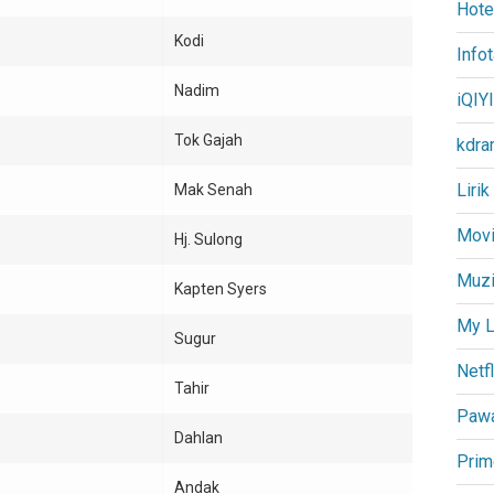
Hote
Kodi
Info
Nadim
iQIYI
Tok Gajah
kdra
Lirik
Mak Senah
Movi
Hj. Sulong
Muz
Kapten Syers
My L
Sugur
Netfl
Tahir
Paw
Dahlan
Prim
Andak