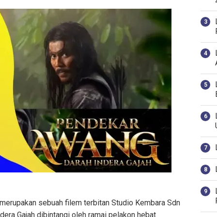
 merupakan sebuah filem terbitan Studio Kembara Sdn
era Gajah dibintangi oleh ramai pelakon hebat