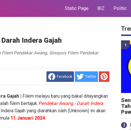
Static Page
BIZ
Politic
Tre
 Darah Indera Gajah
 Filem Pendekar Awang, Sinopsis Filem Pendekar
Facebook
Twitter
ra Gajah |
Filem melayu baru yang bakal ditayangkan
Sen
alah filem bertajuk
Pendekar Awang - Darah Indera
Tah
Indera Gajah yang diarahkan oleh (Unknown) ini akan
Paw
rmula
11 Januari 2024
.