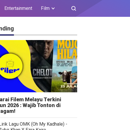
Entertainment
Film
nding
arai Filem Melayu Terkini
un 2026 : Wajib Tonton di
agam!
Lirik Lagu OMK (Oh My Kadhale) -
Zubir Khan X Ezra Kairo