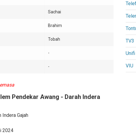
Tele
Sachai
Tele
Brahim
Tont
Tobah
TV3
-
Unifi
VIU
-
Semasa
ilem Pendekar Awang - Darah Indera
 Indera Gajah
i 2024