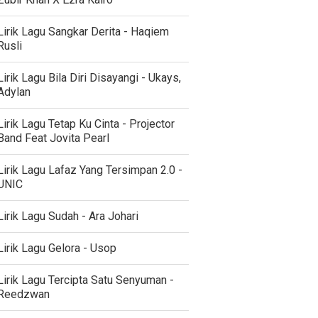
Lirik Lagu Sangkar Derita - Haqiem
Rusli
Lirik Lagu Bila Diri Disayangi - Ukays,
Adylan
Lirik Lagu Tetap Ku Cinta - Projector
Band Feat Jovita Pearl
Lirik Lagu Lafaz Yang Tersimpan 2.0 -
UNIC
Lirik Lagu Sudah - Ara Johari
Lirik Lagu Gelora - Usop
Lirik Lagu Tercipta Satu Senyuman -
Reedzwan