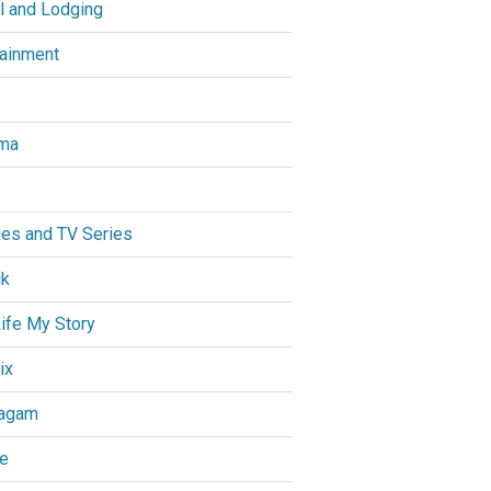
l and Lodging
tainment
ma
es and TV Series
ik
ife My Story
ix
agam
e