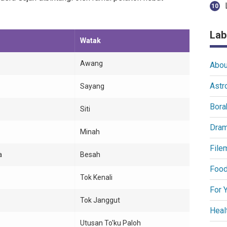
Lab
Watak
Awang
Abou
Astr
Sayang
Bora
Siti
Dra
Minah
File
a
Besah
Food
Tok Kenali
For 
Tok Janggut
Heal
Utusan To'ku Paloh