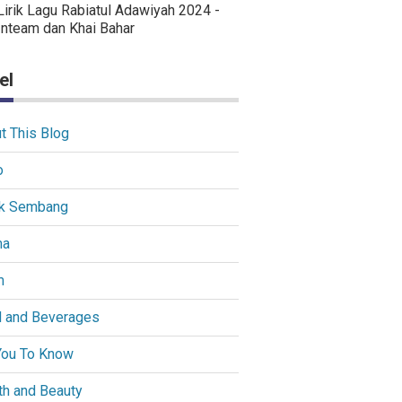
Lirik Lagu Rabiatul Adawiyah 2024 -
Inteam dan Khai Bahar
el
t This Blog
o
k Sembang
ma
m
 and Beverages
You To Know
th and Beauty