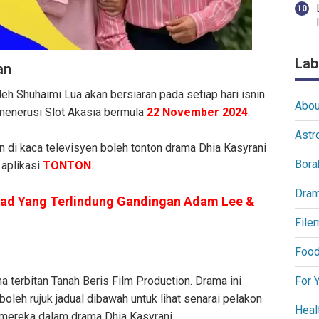
Lab
an
eh Shuhaimi Lua akan bersiaran pada setiap hari isnin
Abou
menerusi Slot Akasia bermula
22 November 2024
.
Astr
n di kaca televisyen boleh tonton drama Dhia Kasyrani
Bora
 aplikasi
TONTON
.
Dra
ad Yang Terlindung Gandingan Adam Lee &
File
Food
 terbitan Tanah Beris Film Production. Drama ini
For 
boleh rujuk jadual dibawah untuk lihat senarai pelakon
Heal
mereka dalam drama Dhia Kasyrani.