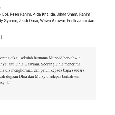
n
e Ooi, Reen Rahim, Aida Khalida, Jihaa Sham, Rahim
Eddy Syamin, Zaidi Omar, Wawa Azuwar, Ferth Jasni dan
i
eorang cikgu sekolah bernama Mursyid berkahwin
inya iaitu Dhia Kasyrani. Seorang Dhia menerima
ana dia menghormati dan patuh kepada bapa saudara
kah dugaan Dhia dan Mursyid selepas berkahwin.
rsyid?