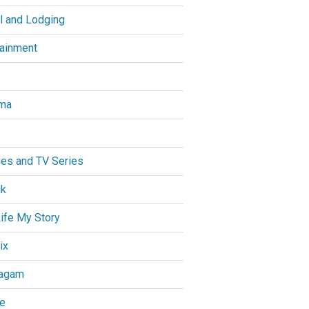
l and Lodging
tainment
ma
es and TV Series
ik
ife My Story
ix
agam
e