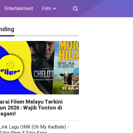
Entertainment
Film
nding
arai Filem Melayu Terkini
un 2026 : Wajib Tonton di
agam!
Lirik Lagu OMK (Oh My Kadhale) -
Zubir Khan X Ezra Kairo