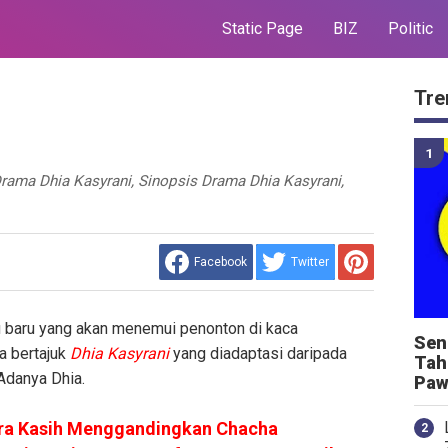
Static Page
BIZ
Politic
Tre
rama Dhia Kasyrani, Sinopsis Drama Dhia Kasyrani,
Facebook
Twitter
baru yang akan menemui penonton di kaca
Sen
a bertajuk
Dhia Kasyrani
yang diadaptasi daripada
Tah
Adanya Dhia.
Paw
ra Kasih Menggandingkan Chacha