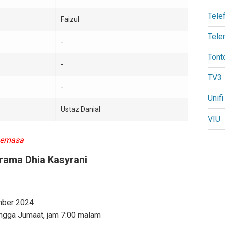
Tele
Faizul
Tele
-
Tont
-
TV3
-
Unifi
Ustaz Danial
VIU
Semasa
rama Dhia Kasyrani
mber 2024
hingga Jumaat, jam 7:00 malam