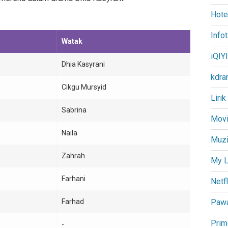
Hote
Info
Watak
iQIYI
Dhia Kasyrani
kdra
Cikgu Mursyid
Lirik
Sabrina
Movi
Naila
Muz
Zahrah
My L
Farhani
Netfl
Farhad
Paw
Prim
-