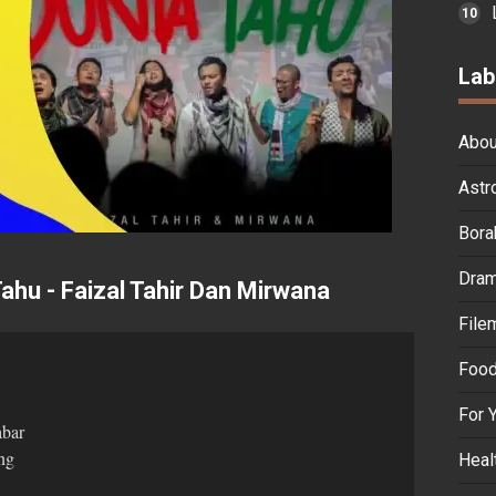
Lab
Abou
Astr
Bora
Dra
Tahu - Faizal Tahir Dan Mirwana
File
Food
For 
abar
ng
Heal