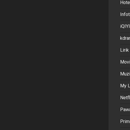
Hote
Info
iQIYI
kdra
Lirik
Movi
Muz
My L
Netfl
Paw
Prim