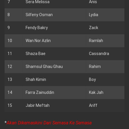
7
Sera Melissa
Anis
8
Silfeny Osman
Lydia
9
Fendy Bakry
Zack
10
Wan Nor Azlin
Ramlah
11
Shaza Bae
Cassandra
12
Shamsul Ghau Ghau
Rahim
13
Shah Kimin
Boy
14
Farra Zainuddin
Kak Jah
15
Jabir Meftah
Ariff
*
Akan Dikemaskini Dari Semasa Ke Semasa