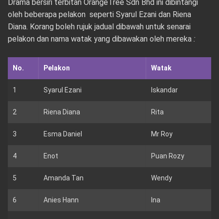
Drama bersiri terbitan OrangeTree Sdn Bhd ini dibintangi
oleh beberapa pelakon seperti Syarul Ezani dan Riena
Diana. Korang boleh rujuk jadual dibawah untuk senarai
pelakon dan nama watak yang dibawakan oleh mereka
:
No.
Pelakon
Watak
1
Syarul Ezani
Iskandar
2
Riena Diana
Rita
3
Esma Daniel
Mr Roy
4
Enot
Puan Rozy
5
Amanda Tan
Wendy
6
Anies Hann
Ina