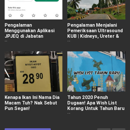
Pengalaman
Pengalaman Menjalani
Menggunakan Aplikasi
Pemeriksaan Ultrasound
JPJEQ di Jabatan
KUB | Kidneys, Ureter &
Pengangkutan Jalan
Bladder!
(JPJ)
Kenapa Ikan Ini Nama Dia
Tahun 2020 Penuh
Macam Tuh? Nak Sebut
Dugaan! Apa Wish List
Pun Segan!
Korang Untuk Tahun Baru
2021?